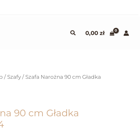
Szukaj
0,00
zł
p
/
Szafy
/ Szafa Narożna 90 cm Gładka
żna 90 cm Gładka
4