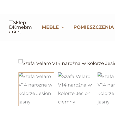
Przejdź
do
treści
MEBLE
POMIESZCZENIA