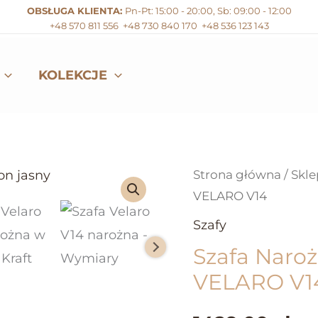
OBSŁUGA KLIENTA:
Pn-Pt: 15:00 - 20:00
,
Sb: 09:00 - 12:00
+48 570 811 556
+48 730 840 170
+48 536 123 143
KOLEKCJE
Strona główna
/
Skle
VELARO V14
Szafy
Szafa Naro
VELARO V1