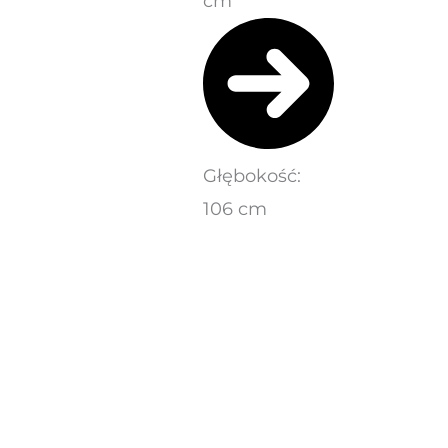
cm
Głębokość:
106 cm