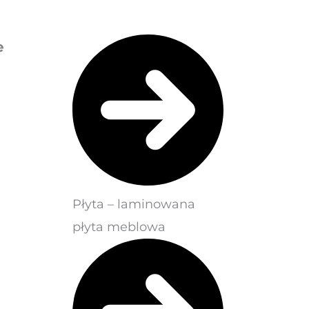
e
Płyta – laminowana
płyta meblowa