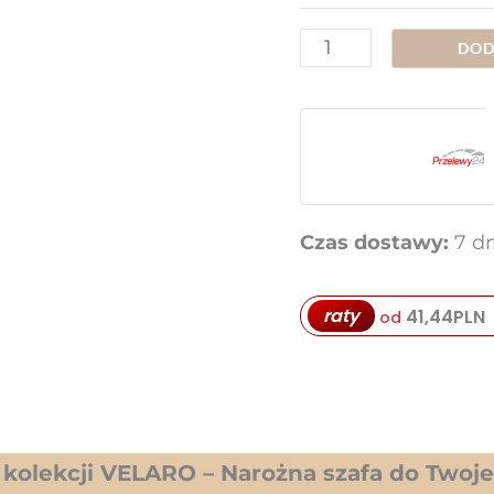
ilość
DOD
Szafa
Narożna
90
cm
Gładka
Czas dostawy:
7 dn
VELARO
V14
raty
41,44
PLN
od
z kolekcji VELARO – Narożna szafa do Twoj