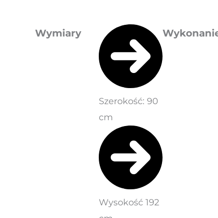
Wymiary
Wykonani
Szerokość: 90
cm
Wysokość 192