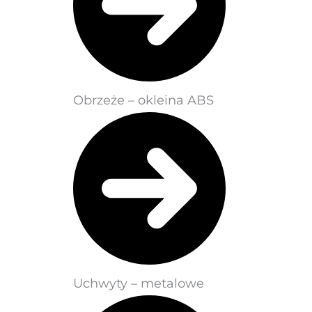
Obrzeże – okleina ABS
Uchwyty – metalowe