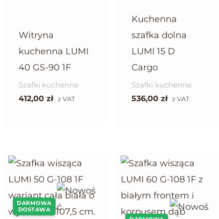
Kuchenna
Witryna
szafka dolna
kuchenna LUMI
LUMI 15 D
40 GS-90 1F
Cargo
Szafki kuchenne
Szafki kuchenne
412,00
zł
536,00
zł
z VAT
z VAT
DARMOWA
DOSTAWA