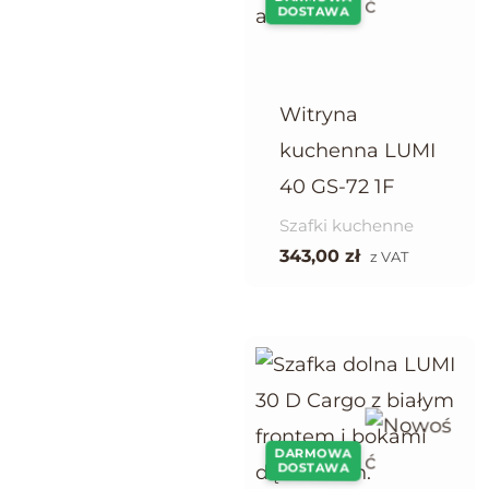
DOSTAWA
Witryna
kuchenna LUMI
40 GS-72 1F
Szafki kuchenne
343,00
zł
z VAT
DARMOWA
DOSTAWA