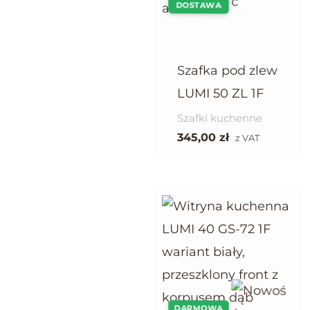
DOSTAWA
Szafka pod zlew
LUMI 50 ZL 1F
Szafki kuchenne
345,00
zł
z VAT
DARMOWA