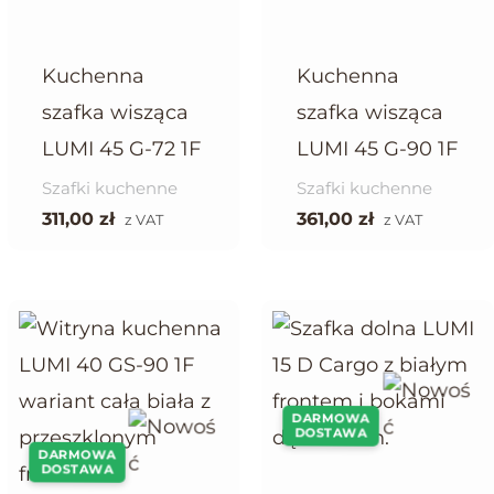
Kuchenna
Kuchenna
szafka wisząca
szafka wisząca
LUMI 45 G-72 1F
LUMI 45 G-90 1F
Szafki kuchenne
Szafki kuchenne
311,00
zł
361,00
zł
z VAT
z VAT
DARMOWA
DOSTAWA
DARMOWA
DOSTAWA