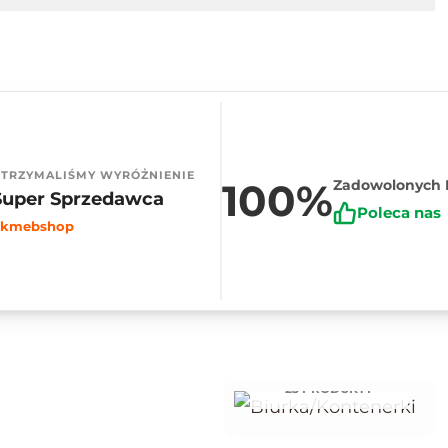
TRZYMALIŚMY WYRÓŻNIENIE
100%
Zadowolonych 
Super Sprzedawca
Poleca nas
kmebshop
BIURKA/KONTENE
RKI
23 PRODUKTY