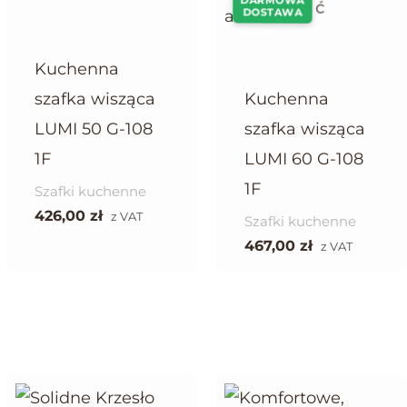
DARMOWA
DOSTAWA
Kuchenna
szafka wisząca
Kuchenna
LUMI 50 G-108
szafka wisząca
1F
LUMI 60 G-108
1F
Szafki kuchenne
426,00
zł
z VAT
Szafki kuchenne
467,00
zł
z VAT