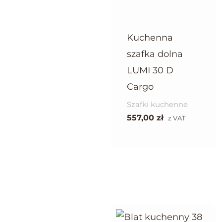
Kuchenna
szafka dolna
LUMI 30 D
Cargo
Szafki kuchenne
557,00
zł
z VAT