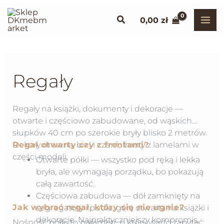
Przejdź
Szukaj
0,00
zł
do
treści
Regały
Regały na książki, dokumenty i dekoracje —
otwarte i częściowo zabudowane, od wąskich
słupków 40 cm po szerokie bryły blisko 2 metrów.
Regał otwarty czy z frontami?
Dekory drewna, biel i czerń, fronty z lamelami w
części modeli.
Otwarte półki — wszystko pod ręką i lekka
bryła, ale wymagają porządku, bo pokazują
całą zawartość.
Częściowa zabudowa — dół zamknięty na
Jak wybrać regał, który się nie ugnie?
segregatory i pudła, góra otwarta na książki i
dekoracje. Najpraktyczniejszy kompromis.
Nośność półki to parametr, o który warto zapytać: