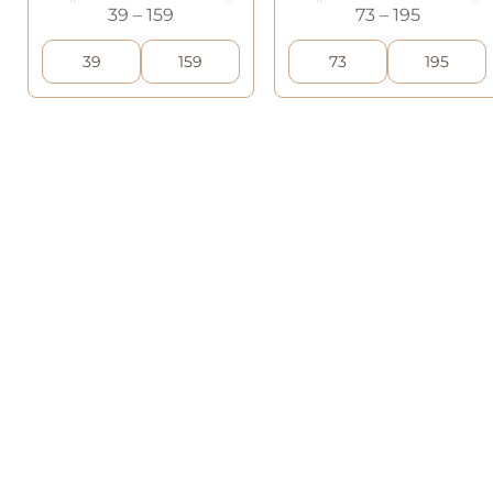
39 – 159
73 – 195
Klasyczny Regał