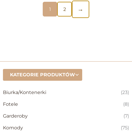
270,00
zł
z VAT
→
1
2
KATEGORIE PRODUKTÓW
Biurka/Kontenerki
(23)
Fotele
(8)
Garderoby
(7)
Komody
(75)