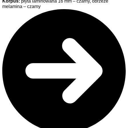
Korpus:
płyta laminowana 16 mm – czarny, obrzeże
melamina – czarny