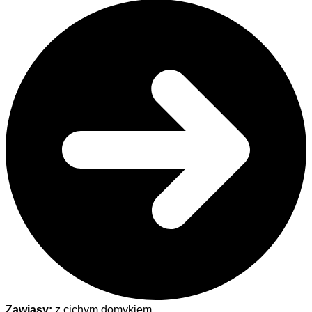
Zawiasy:
z cichym domykiem