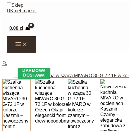
Przejdź
do
treści
Szukaj
0,00
zł
🔍
DARMOWA
DOSTAWA