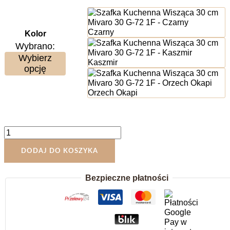
Czarny
Kolor
Wybrano:
Wybierz
Kaszmir
opcję
Orzech Okapi
ilość
Szafka
Kuchenna
DODAJ DO KOSZYKA
Wisząca
30
Bezpieczne płatności
cm
Mivaro
30
G-
72
1F