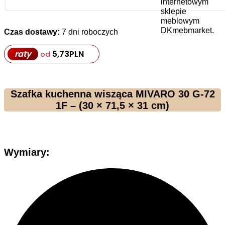
Czas dostawy:
7 dni roboczych
raty
5,73
PLN
od
Szafka kuchenna wisząca MIVARO 30 G-72
1F – (30 × 71,5 × 31 cm)
Wymiary
: