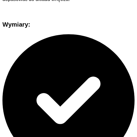
Wymiary
: