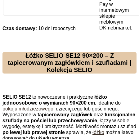
Czas dostawy:
10 dni roboczych
Łóżko SELIO SE12 90×200 – Z
tapicerowanym zagłówkiem i szufladami |
Kolekcja SELIO
SELIO SE12
to nowoczesne i praktyczne
łóżko
jednoosobowe o wymiarach 90×200 cm
, idealne do
pokoju młodzieżowego
, dziecięcego lub gościnnego.
Wyposażone w
tapicerowany zagłówek
oraz
funkcjonalne
szuflady na pościel lub przechowywanie
, łączy w sobie
wygodę, estetykę i praktyczność. Możliwość montażu szuflad
po lewej lub prawej stronie
sprawia, że
łóżko
można łatwo
dopasować do układu wnętrza.