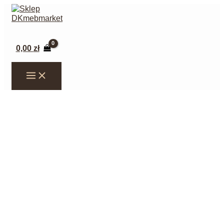
Przejdź
do
treści
Szukaj
0,00
zł