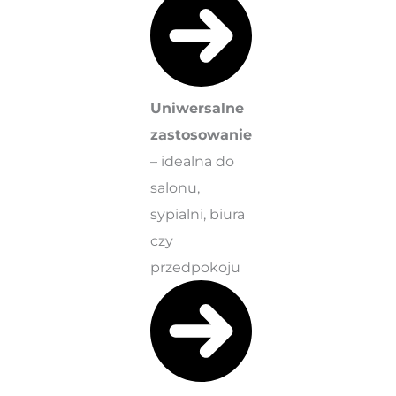
Uniwersalne
zastosowanie
– idealna do
salonu,
sypialni, biura
czy
przedpokoju