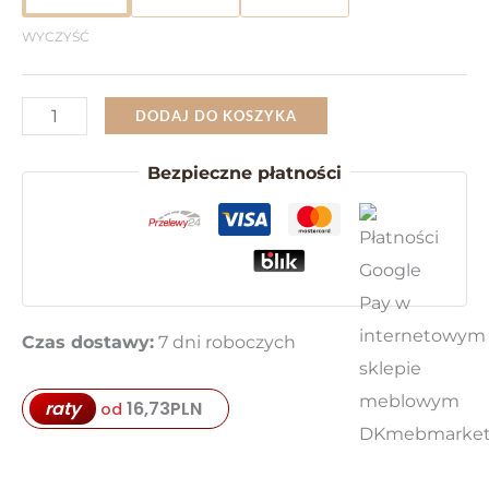
WYCZYŚĆ
ilość
DODAJ DO KOSZYKA
Pojemna
Bezpieczne płatności
Komoda
103
cm
z
Szufladami
Czas dostawy:
7 dni roboczych
Madryt
3F
3S
16,73
PLN
raty
od