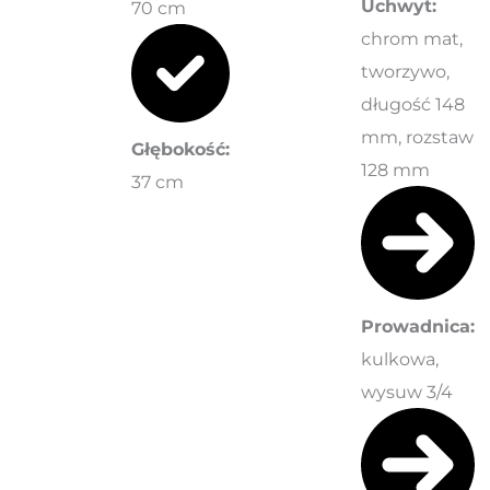
Uchwyt:
70 cm
chrom mat,
tworzywo,
długość 148
mm, rozstaw
Głębokość:
128 mm
37 cm
Prowadnica:
kulkowa,
wysuw 3/4