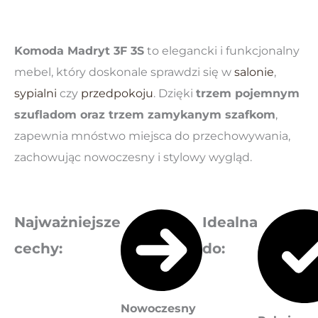
Komoda Madryt 3F 3S
to elegancki i funkcjonalny
mebel, który doskonale sprawdzi się w
salonie
,
sypialni
czy
przedpokoju
. Dzięki
trzem pojemnym
szufladom oraz trzem zamykanym szafkom
,
zapewnia mnóstwo miejsca do przechowywania,
zachowując nowoczesny i stylowy wygląd.
Najważniejsze
Idealna
cechy:
do
:
Nowoczesny