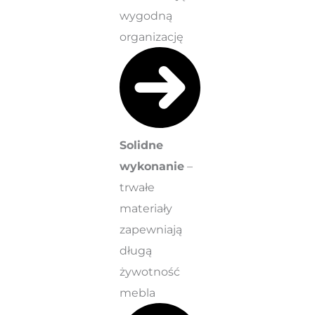
wygodną
organizację
Solidne
wykonanie
–
trwałe
materiały
zapewniają
długą
żywotność
mebla