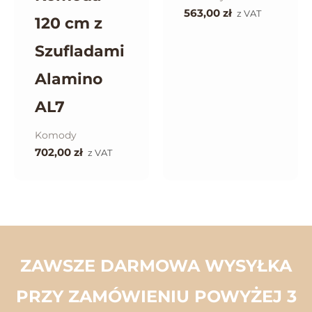
563,00
zł
z VAT
120 cm z
Szufladami
Alamino
AL7
Komody
702,00
zł
z VAT
ZAWSZE DARMOWA WYSYŁKA
PRZY ZAMÓWIENIU POWYŻEJ 3