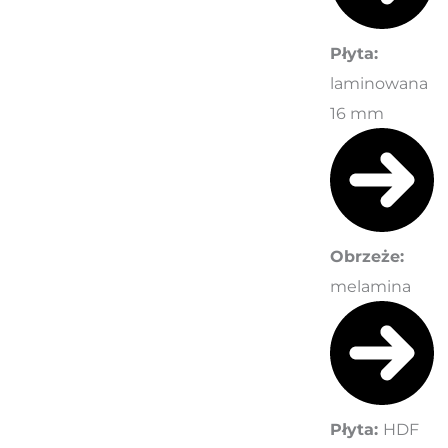
Płyta:
laminowana
16 mm
Obrzeże:
melamina
Płyta:
HDF