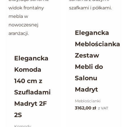
Elegancka
Meblościanka
Zestaw
Elegancka
Mebli do
Komoda
Salonu
140 cm z
Madryt
Szufladami
Meblościanki
Madryt 2F
3162,00
zł
z VAT
2S
Komody