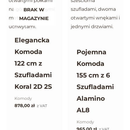
BRAK W
MAGAZYNIE
Elegancka
Komoda
Pojemna
122 cm z
Komoda
Szufladami
155 cm z 6
Koral 2D 2S
Szufladami
Alamino
Komody
878,00
zł
z VAT
AL8
Komody
965,00
zł
z VAT