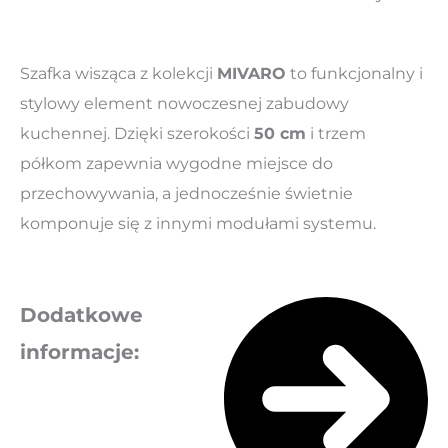
Szafka wisząca z kolekcji
MIVARO
to funkcjonalny i
stylowy element nowoczesnej zabudowy
kuchennej. Dzięki szerokości
50 cm
i trzem
półkom zapewnia wygodne miejsce do
przechowywania, a jednocześnie świetnie
komponuje się z innymi modułami systemu.
Dodatkowe
informacje: