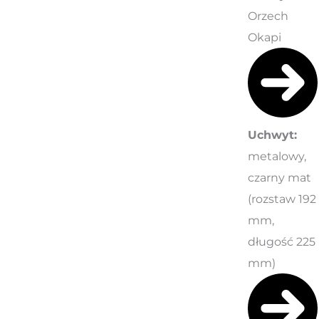
Orzech
Okapi
Uchwyt:
metalowy,
czarny mat
(rozstaw 192
mm,
długość 225
mm)