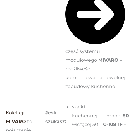
część systemu
modułowego
MIVARO
–
możliwość
komponowania dowolnej
zabudowy kuchennej
szafki
Kolekcja
Jeśli
kuchennej
– model
50
MIVARO
to
szukasz:
wiszącej 50
G-108 1F –
połączenie