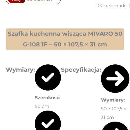
108
1F
Szafka kuchenna wisząca MIVARO 50
G-108 1F – 50 × 107,5 × 31 cm
Wymiary
:
Specyfikacja:
Szerokość:
Wymiary:
50 cm
50 × 107,5 ×
31 cm