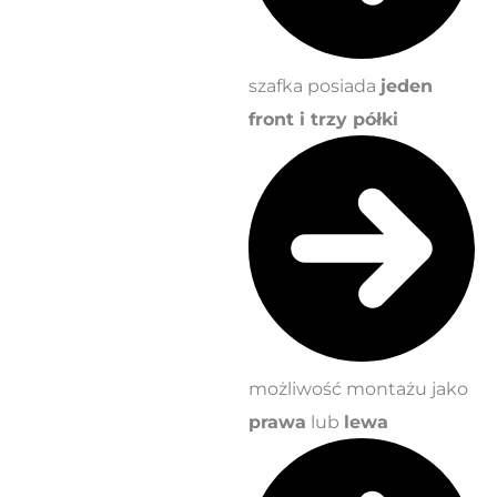
szafka posiada
jeden
front i trzy półki
możliwość montażu jako
prawa
lub
lewa