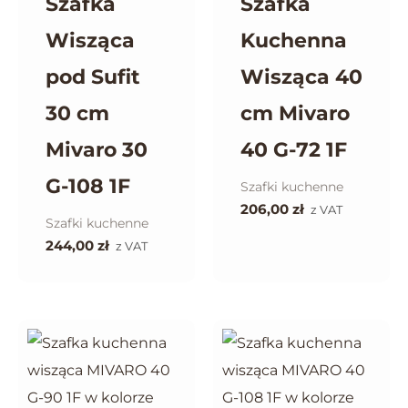
Szafka
Szafka
Wisząca
Kuchenna
pod Sufit
Wisząca 40
30 cm
cm Mivaro
Mivaro 30
40 G-72 1F
G-108 1F
Szafki kuchenne
206,00
zł
z VAT
Szafki kuchenne
244,00
zł
z VAT