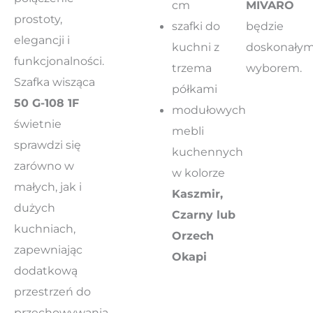
cm
MIVARO
prostoty,
szafki do
będzie
elegancji i
kuchni z
doskonały
funkcjonalności.
trzema
wyborem.
Szafka wisząca
półkami
50 G-108 1F
modułowych
świetnie
mebli
sprawdzi się
kuchennych
zarówno w
w kolorze
małych, jak i
Kaszmir,
dużych
Czarny lub
kuchniach,
Orzech
zapewniając
Okapi
dodatkową
przestrzeń do
przechowywania