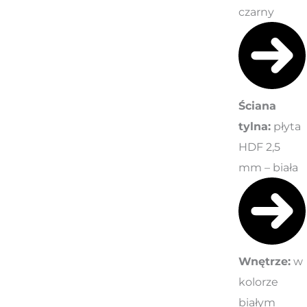
czarny
Ściana
tylna:
płyta
HDF 2,5
mm – biała
Wnętrze:
w
kolorze
białym