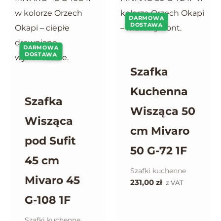
DARMOWA
DOSTAWA
DARMOWA
DOSTAWA
Szafka
Kuchenna
Szafka
Wisząca 50
Wisząca
cm Mivaro
pod Sufit
50 G-72 1F
45 cm
Szafki kuchenne
Mivaro 45
231,00
zł
z VAT
G-108 1F
Szafki kuchenne