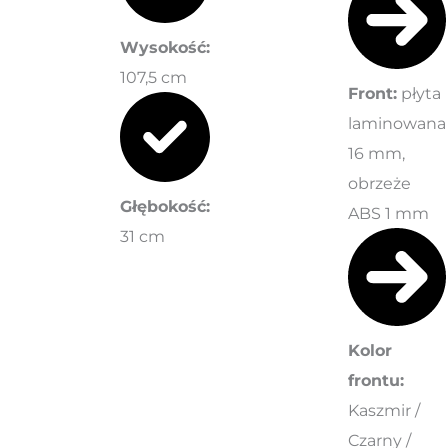
Wysokość:
107,5 cm
Front:
płyta
laminowana
16 mm,
obrzeże
Głębokość:
ABS 1 mm
31 cm
Kolor
frontu:
Kaszmir /
Czarny /