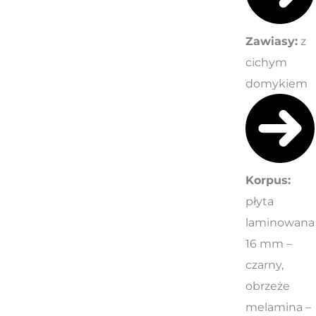
Zawiasy:
z
cichym
domykiem
Korpus:
płyta
laminowana
16 mm –
czarny,
obrzeże
melamina –