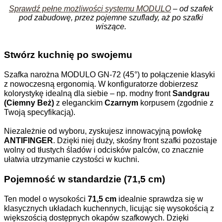
Sprawdź pełne możliwości systemu MODULO
– od szafek
pod zabudowę, przez pojemne szuflady, aż po szafki
wiszące.
Stwórz kuchnię po swojemu
Szafka narożna MODULO GN-72 (45°) to połączenie klasyki
z nowoczesną ergonomią. W konfiguratorze dobierzesz
kolorystykę idealną dla siebie – np. modny front
Sandgrau
(Ciemny Beż)
z eleganckim
Czarnym
korpusem (zgodnie z
Twoją specyfikacją).
Niezależnie od wyboru, zyskujesz innowacyjną powłokę
ANTIFINGER
. Dzięki niej duży, skośny front szafki pozostaje
wolny od tłustych śladów i odcisków palców, co znacznie
ułatwia utrzymanie czystości w kuchni.
Pojemność w standardzie (71,5 cm)
Ten model o wysokości
71,5 cm
idealnie sprawdza się w
klasycznych układach kuchennych, licując się wysokością z
większością dostępnych okapów szafkowych. Dzięki