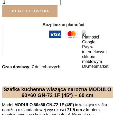
ilość
Narożna
Szafka
DODAJ DO KOSZYKA
Wisząca
60x60
Bezpieczne płatności
cm
Ścięta
Modulo
60x60
GN-
72
1F
Czas dostawy:
7 dni roboczych
Szafka kuchenna wisząca narożna MODULO
60×60 GN-72 1F (45°) – 60 cm
Model
MODULO 60×60 GN-72 1F (45°)
to wisząca szafka
narożna o standardowej wysokości
71,5 cm
z frontem
montowanym po skosie (diagonalnie). Pozwala na