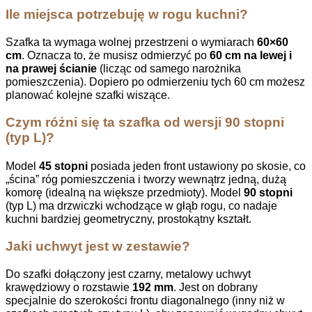
Ile miejsca potrzebuję w rogu kuchni?
Szafka ta wymaga wolnej przestrzeni o wymiarach
60×60
cm
. Oznacza to, że musisz odmierzyć po
60 cm na lewej i
na prawej ścianie
(licząc od samego narożnika
pomieszczenia). Dopiero po odmierzeniu tych 60 cm możesz
planować kolejne szafki wiszące.
Czym różni się ta szafka od wersji 90 stopni
(typ L)?
Model
45 stopni
posiada jeden front ustawiony po skosie, co
„ścina” róg pomieszczenia i tworzy wewnątrz jedną, dużą
komorę (idealną na większe przedmioty). Model
90 stopni
(typ L) ma drzwiczki wchodzące w głąb rogu, co nadaje
kuchni bardziej geometryczny, prostokątny kształt.
Jaki uchwyt jest w zestawie?
Do szafki dołączony jest czarny, metalowy uchwyt
krawędziowy o rozstawie
192 mm
. Jest on dobrany
specjalnie do szerokości frontu diagonalnego (inny niż w