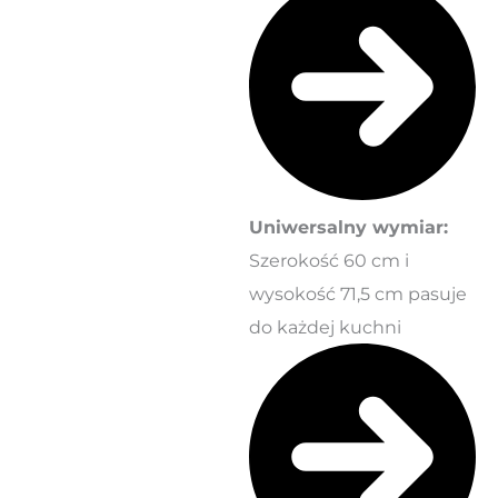
Uniwersalny wymiar:
Szerokość 60 cm i
wysokość 71,5 cm pasuje
do każdej kuchni