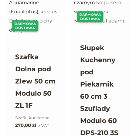
DARMOWA
DOSTAWA
DARMOWA
DOSTAWA
Słupek
Szafka
Kuchenny
Dolna pod
pod
Zlew 50 cm
Piekarnik
Modulo 50
60 cm 3
ZL 1F
Szuflady
Szafki kuchenne
Modulo 60
270,00
zł
z VAT
DPS-210 3S