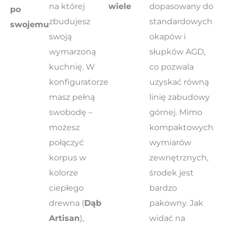
na której
wiele
dopasowany do
po
zbudujesz
standardowych
swojemu
swoją
okapów i
wymarzoną
słupków AGD,
kuchnię. W
co pozwala
konfiguratorze
uzyskać równą
masz pełną
linię zabudowy
swobodę –
górnej. Mimo
możesz
kompaktowych
połączyć
wymiarów
korpus w
zewnętrznych,
kolorze
środek jest
ciepłego
bardzo
drewna (
Dąb
pakowny. Jak
Artisan
),
widać na