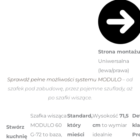
Strona montażu
Uniwersalna
(lewa/prawa)
Sprawdź pełne możliwości systemu MODULO
– od
szafek pod zabudowę, przez pojemne szuflady, aż
po szafki wiszące.
Szafka wisząca
Standard,
Wysokość
71,5
De
MODULO 60
który
cm
to wymiar
kl
Stwórz
G-72 to baza,
mieści
idealnie
Pr
kuchnię