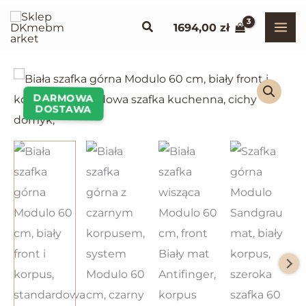
Przejdź
Szukaj
1694,00
zł
do
treści
DARMOWA
DOSTAWA