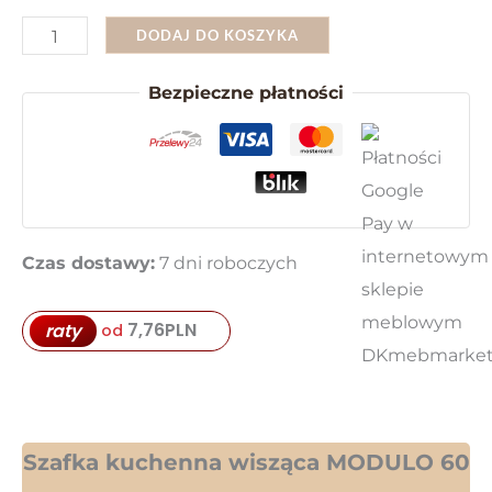
ilość
DODAJ DO KOSZYKA
Szafka
Bezpieczne płatności
Kuchenna
Wisząca
60
cm
Modulo
Czas dostawy:
7 dni roboczych
60
G-
72
7,76
PLN
raty
od
1F
Szafka kuchenna wisząca MODULO 60