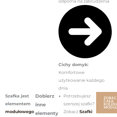
odporna na zabrudzenia
Cichy domyk:
Komfortowe
użytkowanie każdego
dnia
Szafka jest
Dobierz
Potrzebujesz
ZOBAC
CAŁĄ
elementem
szerszej szafki?
inne
KOLEK
MODU
modułowego
Zobacz
Szafki
elementy