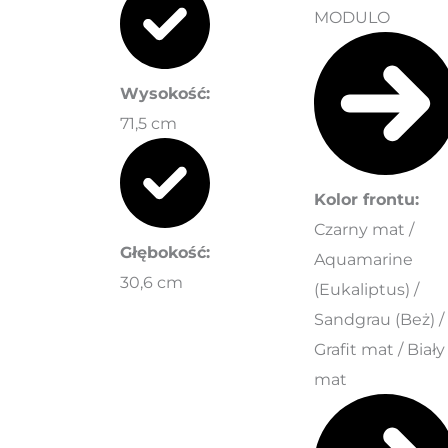
MODULO
Wysokość:
71,5 cm
Kolor frontu:
Czarny mat /
Głębokość:
Aquamarine
30,6 cm
(Eukaliptus) /
Sandgrau (Beż) /
Grafit mat / Biały
mat