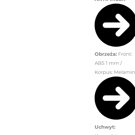
Obrzeża:
Front:
ABS 1 mm /
Korpus: Melami
Uchwyt: