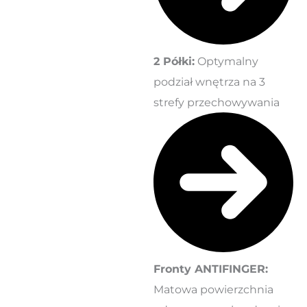
2 Półki:
Optymalny
podział wnętrza na 3
strefy przechowywania
Fronty ANTIFINGER:
Matowa powierzchnia