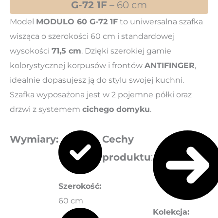
G-72 1F
– 60 cm
Model
MODULO 60 G-72 1F
to uniwersalna szafka
wisząca o szerokości 60 cm i standardowej
wysokości
71,5 cm
. Dzięki szerokiej gamie
kolorystycznej korpusów i frontów
ANTIFINGER
,
idealnie dopasujesz ją do stylu swojej kuchni.
Szafka wyposażona jest w 2 pojemne półki oraz
drzwi z systemem
cichego domyku
.
Wymiary
:
Cechy
produktu
:
Szerokość:
60 cm
Kolekcja: