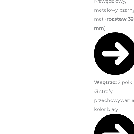
Krawędziowy,
metalowy, czarn
mat (
rozstaw 32
mm
)
Wnętrze:
2 półki
(3 strefy
przechowywania
kolor biały