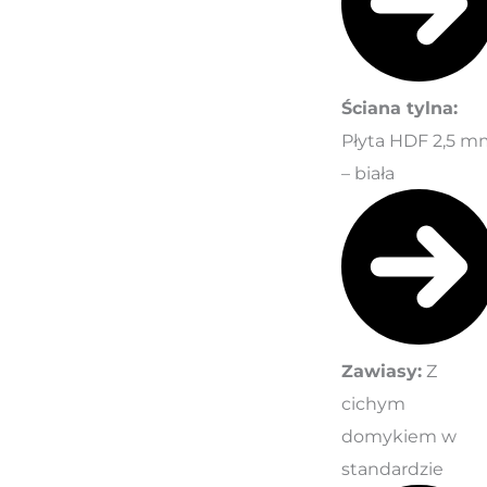
Ściana tylna:
Płyta HDF 2,5 
– biała
Zawiasy:
Z
cichym
domykiem w
standardzie