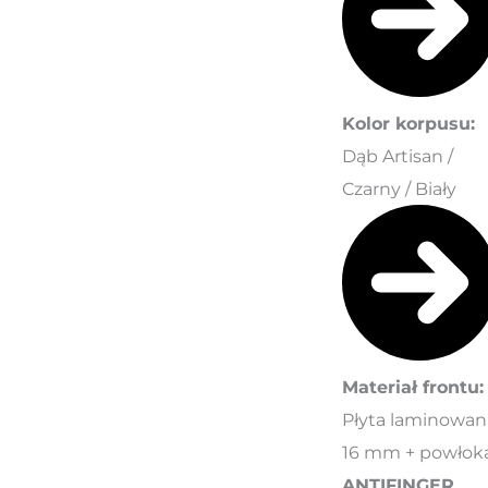
Kolor korpusu:
Dąb Artisan /
Czarny / Biały
Materiał frontu:
Płyta laminowan
16 mm + powłok
ANTIFINGER