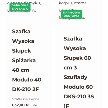
DARMOWA
DOSTAWA
DARMOWA
DOSTAWA
Szafka
Szafka
Wysoka
Wysoka
Słupek
Słupek 60
Spiżarka
cm 3
40 cm
Szuflady
Modulo 40
Modulo 60
DK-210 2F
DKS-210 3S
Szafki kuchenne
632,00
zł
1F
z VAT