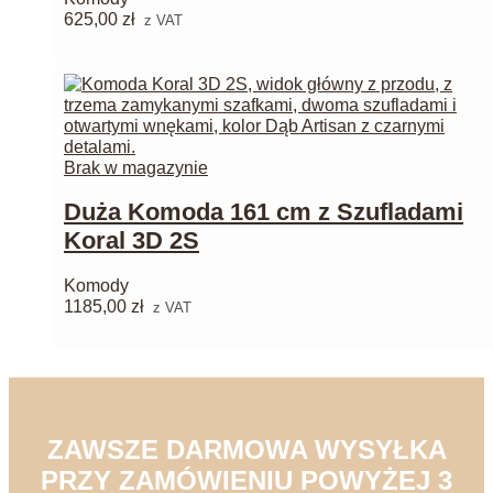
625,00
zł
z VAT
Brak w magazynie
Duża Komoda 161 cm z Szufladami
Koral 3D 2S
Komody
1185,00
zł
z VAT
ZAWSZE DARMOWA WYSYŁKA
PRZY ZAMÓWIENIU POWYŻEJ 3