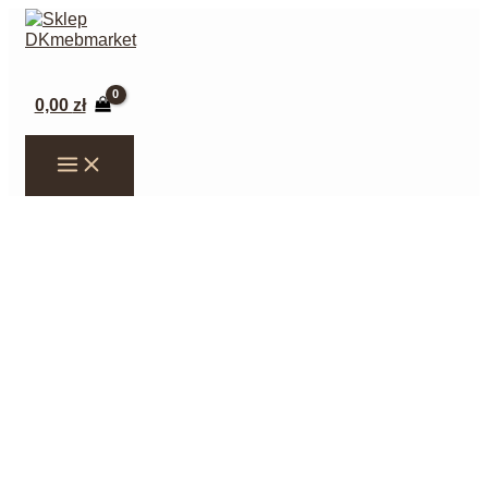
Przejdź
do
treści
Szukaj
0,00
zł