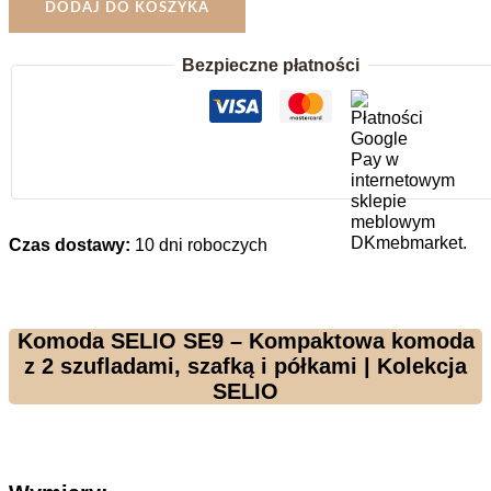
Komoda
DODAJ DO KOSZYKA
95
cm
Bezpieczne płatności
z
Szufladami
Selio
SE9
Czas dostawy:
10 dni roboczych
Komoda SELIO SE9 – Kompaktowa komoda
z 2 szufladami, szafką i półkami | Kolekcja
SELIO