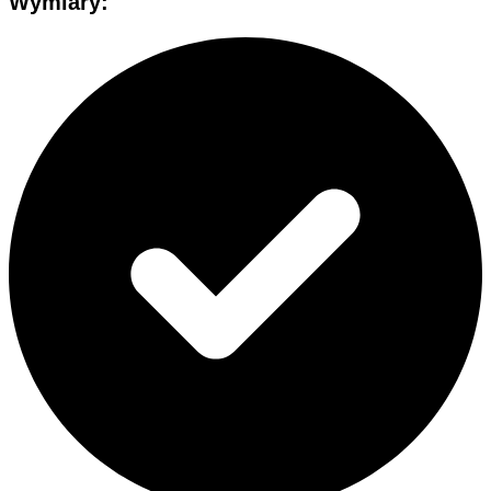
Wymiary
: