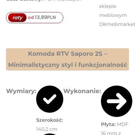
Saporo
2S
13,89
PLN
raty
od
Komoda RTV Saporo 2S –
Minimalistyczny styl i funkcjonalność
Wymiary
:
Wykonanie:
Szerokość:
Płyta:
MDF
140,2 cm
16 mm z