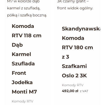
Komoda
Skandynawska
RTV 118 cm
Komoda
Dąb
RTV 180 cm
Karmel
z 3
Szuflada
Szafkami
Front
Oslo 2 3K
Jodełka
Komody RTV
Monti M7
492,00
zł
z VAT
Komody RTV