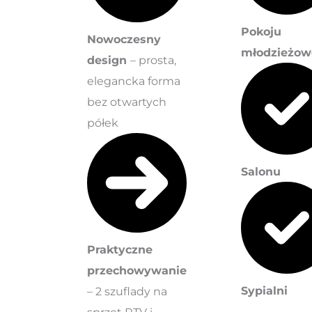
Pokoju
Nowoczesny
młodzieżow
design
– prosta,
elegancka forma
bez otwartych
półek
Salonu
Praktyczne
przechowywanie
Sypialni
– 2 szuflady na
sprzęt RTV i