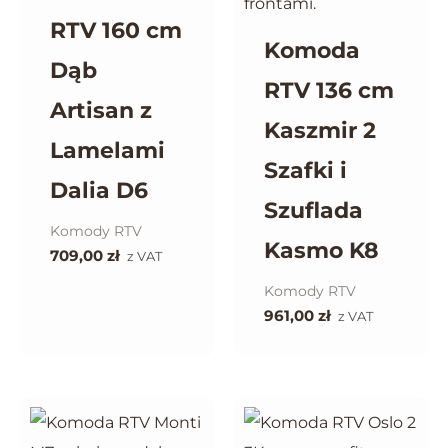
RTV 160 cm
Komoda
Dąb
RTV 136 cm
Artisan z
Kaszmir 2
Lamelami
Szafki i
Dalia D6
Szuflada
Komody RTV
Kasmo K8
709,00
zł
z VAT
Komody RTV
961,00
zł
z VAT