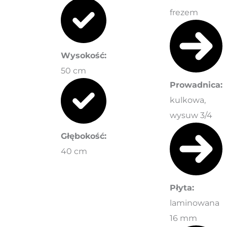
frezem
Wysokość:
50 cm
Prowadnica:
kulkowa,
wysuw 3/4
Głębokość:
40 cm
Płyta:
laminowana
16 mm