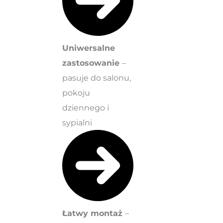
Uniwersalne
zastosowanie
–
pasuje do salonu,
pokoju
dziennego i
sypialni
Łatwy montaż
–