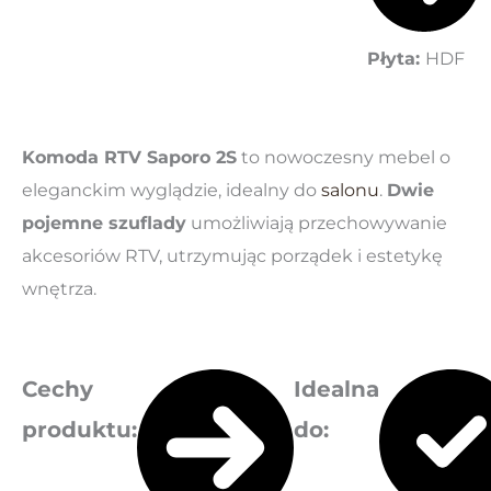
Płyta:
HDF
Komoda RTV Saporo 2S
to nowoczesny mebel o
eleganckim wyglądzie, idealny do
salonu
.
Dwie
pojemne szuflady
umożliwiają przechowywanie
akcesoriów RTV, utrzymując porządek i estetykę
wnętrza.
Cechy
Idealna
produktu
:
do
: