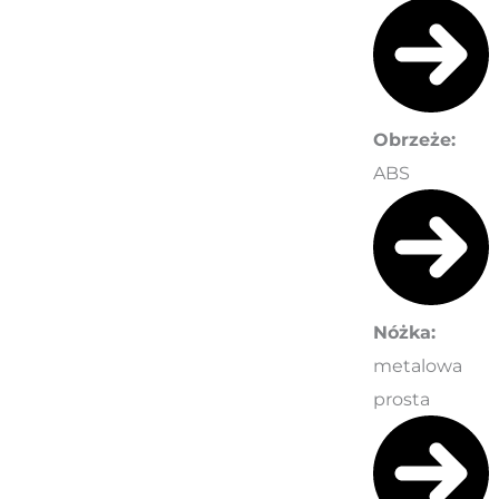
Obrzeże:
ABS
Nóżka:
metalowa
prosta