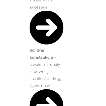
akcesoria
Solidna
konstrukcja
–
trwałe materiały
zapewniają
stabilność i długą
żywotność