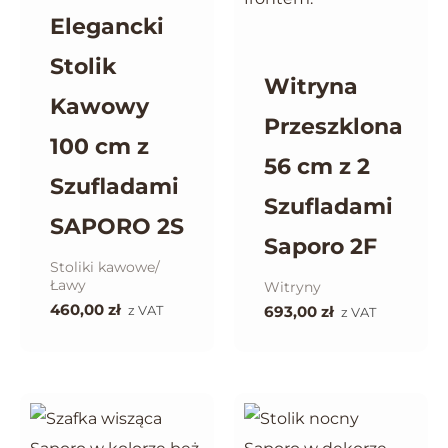
Elegancki
Stolik
Witryna
Kawowy
Przeszklona
100 cm z
56 cm z 2
Szufladami
Szufladami
SAPORO 2S
Saporo 2F
Stoliki kawowe/
Ławy
Witryny
460,00
zł
z VAT
693,00
zł
z VAT