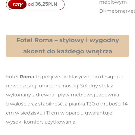
36,25
PLN
raty
od
Fotel Roma – stylowy i wygodny
akcent do każdego wnętrza
Fotel
Roma
to połączenie klasycznego designu z
nowoczesną funkcjonalnością. Solidny stelaż
wykonany z drewna i płyty meblowej zapewnia
trwałość oraz stabilność, a pianka T30 o grubości 14
cm w siedzisku i 11 cm w oparciu gwarantuje
wysoki komfort użytkowania.