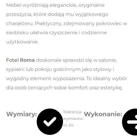
Mebel wyróżniają eleganckie, oryginalne
przeszycia, które dodają mu wyjątkowego
charakteru. Praktyczny, zdejmowany pokrowiec w
siedzisku ułatwia czyszczenie i codzienne
użytkowanie.
Fotel
Roma
doskonale sprawdzi się w salonie,
sypialni lub pokoju gościnnym jako stylowy i
wygodny element wyposażenia. To idealny wybór
dla osób ceniących sobie komfort oraz estetykę.
Tolerancja
Wymiary
:
Wykonanie:
wymiarów:
+/- 3%