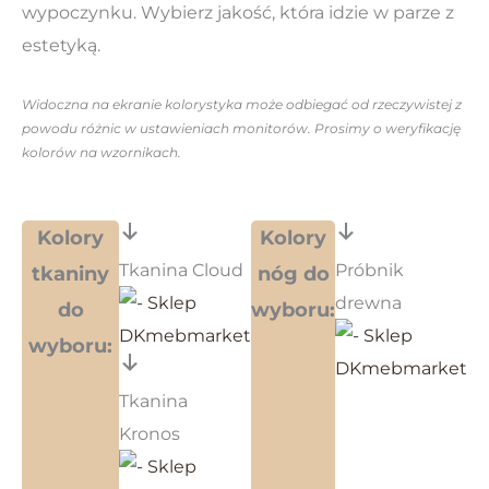
wypoczynku. Wybierz jakość, która idzie w parze z
estetyką.
Widoczna na ekranie kolorystyka może odbiegać od rzeczywistej z
powodu różnic w ustawieniach monitorów. Prosimy o weryfikację
kolorów na wzornikach.
Kolory
Kolory
Tkanina Cloud
Próbnik
tkaniny
nóg do
drewna
do
wyboru:
wyboru:
Tkanina
Kronos