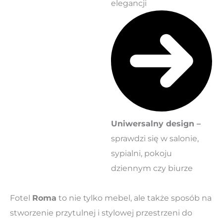
elegancji
Uniwersalny design –
sprawdzi się w salonie,
sypialni, pokoju
dziennym czy biurze
Fotel
Roma
to nie tylko mebel, ale także sposób na
stworzenie przytulnej i stylowej przestrzeni do