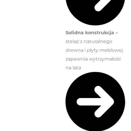
Solidna konstrukcja –
stelaż z naturalnego
drewna i płyty meblowej
zapewnia wytrzymałość
na lata