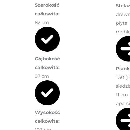
Szerokość
Stelaż
całkowita:
drewn
82 cm
płyta
mebl
Głębokość
całkowita:
Piank
97 cm
T30 (
siedzi
11 cm
oparci
Wysokość
całkowita:
106 cm