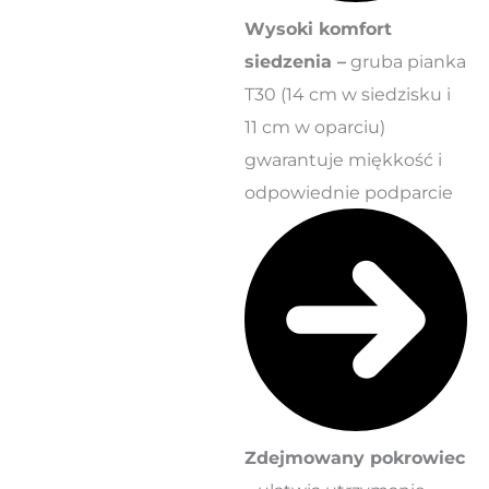
Wysoki komfort
siedzenia –
gruba pianka
T30 (14 cm w siedzisku i
11 cm w oparciu)
gwarantuje miękkość i
odpowiednie podparcie
Zdejmowany pokrowiec