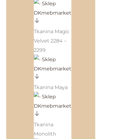
Tkanina Magic
Velvet 2284 –
2299
Tkanina Maya
Tkanina
Monolith