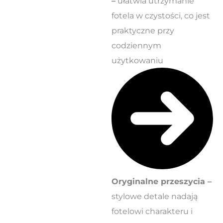
–
ułatwia utrzymanie
fotela w czystości, co jest
praktyczne przy
codziennym
użytkowaniu
Oryginalne przeszycia –
stylowe detale nadają
fotelowi charakteru i