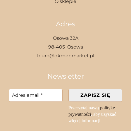
O sklepie
Adres
Osowa 32A
98-405 Osowa
biuro@dkmebmarket.pl
Newsletter
Przeczytaj naszą
politykę
prywatności
, aby uzyskać
więcej informacji.