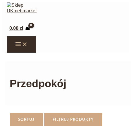
Przejdź
do
treści
Szukaj
0,00
zł
Przedpokój
SORTUJ
FILTRUJ PRODUKTY